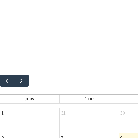
יום ו׳
שבת
1
31
30