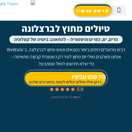
עכשיו
ים מחוץ לברצלונה
ים והיסטוריה – להתאהב ביופיה של קטלוניה
רבים מהיעדים היפים ביותר נמצאים ממש מחוץ לברצלונה. ב־WeWalk
יולי יום מחוץ לעיר רק כשנוצרת קבוצה מתאימה –
די שלא תירשמו לטיול שמתבטל.
ו עכשיו
אילו טיולים יכולים לצאת בתאריכים שלכם
5.0
powered by
G
o
o
g
l
e