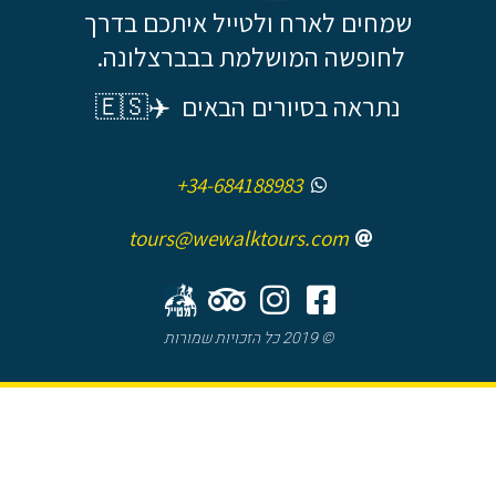
שמחים לארח ולטייל איתכם בדרך
לחופשה המושלמת בבברצלונה.
נתראה בסיורים הבאים ✈️🇪🇸
+34-684188983
tours@wewalktours.com
© 2019 כל הזכויות שמורות