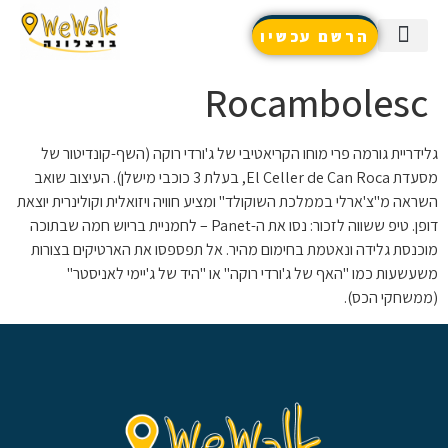
הרשם עכשיו
שאלות נפוצות / צור קשר
שירותים נוספים
טיפים והמלצות
Rocambolesc
גלידריית גורמה פרי מוחו הקריאטיבי של ג'ורדי רוקה (השף-קונדיטור של
מסעדת El Celler de Can Roca, בעלת 3 כוכבי מישלן). העיצוב שואב
השראה מ"צ'ארלי בממלכת השוקולד" ומציע חוויה ויזואלית וקולינרית יוצאת
דופן. טיפ ששווה לזכור: נסו את ה-Panet – לחמניית בריוש חמה שבתוכה
מוכנסת גלידה ונאטמת בחימום מהיר. אל תפספסו את הארטיקים בצורות
משעשעות כמו "האף של ג'ורדי רוקה" או "היד של ג'יימי לאניסטר"
(ממשחקי הכס).