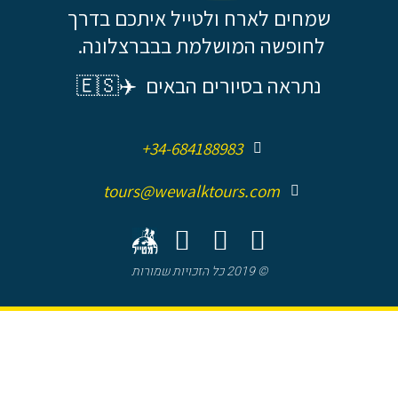
שמחים לארח ולטייל איתכם בדרך
לחופשה המושלמת בבברצלונה.
נתראה בסיורים הבאים ✈️🇪🇸
+34-684188983
tours@wewalktours.com
© 2019 כל הזכויות שמורות